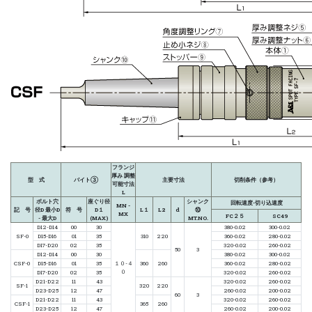
フランジ
厚み 調整
型 式
バイト③
主要寸法
切削条件（参考）
可能寸法
L
ボルト穴
座ぐり径
シャンク
回転速度-切り込速度
MN -
記 号
径D 最小D
符 号
D１
L１
L2
d
⑩
MX
FC２５
SC49
- 最大D
(MAX)
MT.NO.
D12-D14
00
30
380-0.02
300-0.02
SF-0
D15-D16
01
35
310
220
360-0.02
280-0.02
D17-D20
02
35
320-0.02
260-0.02
50
3
D12-D14
00
30
380-0.02
300-0.02
CSF-0
D15-D16
01
35
１０-４
360
260
360-0.02
280-0.02
０
D17-D20
02
35
320-0.02
260-0.02
D21-D22
11
43
320-0.02
260-0.02
SF-1
320
220
D23-D25
12
47
260-0.02
200-0.02
60
3
D21-D22
11
43
320-0.02
260-0.02
CSF-1
365
260
D23-D25
12
47
260-0.02
200-0.02