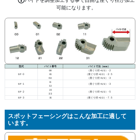
可能になります。
型式
バイト番号
バイト寸法（mm）
00
（座ぐり径 ×1/2）-２
SF-０
01
（座ぐり径 ×1/2）-２.５
02
（座ぐり径 ×1/2）-３
11
SF-１
（座ぐり径 ×1/2）-３
12
21
SF-２
（座ぐり径 ×1/2）-５
22
SF-３
31
（座ぐり径 ×1/2）-７.５
スポットフェーシングはこんな加工に適して
います。